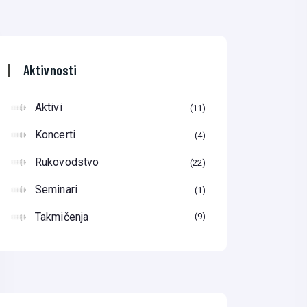
Aktivnosti
Aktivi
11
Koncerti
4
Rukovodstvo
22
Seminari
1
Takmičenja
9