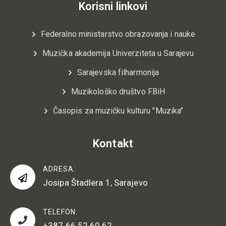
Korisni linkovi
Federalno ministarstvo obrazovanja i nauke
Muzička akademija Univerziteta u Sarajevu
Sarajevska filharmonija
Muzikološko društvo FBiH
Časopis za muzičku kulturu "Muzika"
Kontakt
ADRESA:
Josipa Štadlera 1, Sarajevo
TELEFON:
+387 66 52 60 62