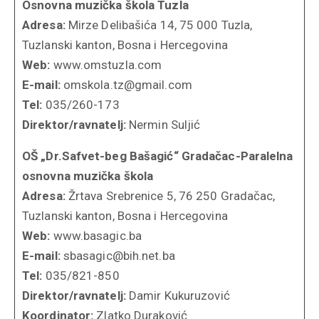
Osnovna muzička škola Tuzla
Adresa:
Mirze Delibašića 14, 75 000 Tuzla,
Tuzlanski kanton, Bosna i Hercegovina
Web:
www.omstuzla.com
E-mail:
omskola.tz@gmail.com
Tel:
035/260-173
Direktor/ravnatelj:
Nermin Suljić
OŠ „Dr.Safvet-beg Bašagić“ Gradačac-Paralelna
osnovna muzička škola
Adresa:
Žrtava Srebrenice 5, 76 250 Gradačac,
Tuzlanski kanton, Bosna i Hercegovina
Web:
www.basagic.ba
E-mail:
sbasagic@bih.net.ba
Tel:
035/821-850
Direktor/ravnatelj:
Damir Kukuruzović
Koordinator:
Zlatko Duraković