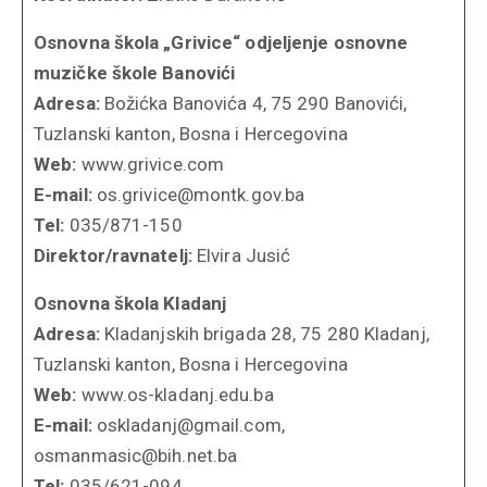
Osnovna škola „Grivice“ odjeljenje osnovne
muzičke škole Banovići
Adresa:
Božićka Banovića 4, 75 290 Banovići,
Tuzlanski kanton, Bosna i Hercegovina
Web:
www.grivice.com
E-mail:
os.grivice@montk.gov.ba
Tel:
035/871-150
Direktor/ravnatelj:
Elvira Jusić
Osnovna škola Kladanj
Adresa:
Kladanjskih brigada 28, 75 280 Kladanj,
Tuzlanski kanton, Bosna i Hercegovina
Web:
www.os-kladanj.edu.ba
E-mail:
oskladanj@gmail.com,
osmanmasic@bih.net.ba
Tel:
035/621-094