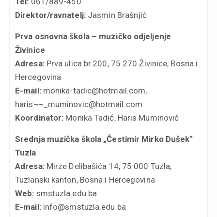
Tel:
061/889-450
Direktor/ravnatelj:
Jasmin Brašnjić
Prva osnovna škola – muzičko odjeljenje
Živinice
Adresa:
Prva ulica br.200, 75 270 Živinice, Bosna i
Hercegovina
E-mail:
monika-tadic@hotmail.com,
haris¬¬_muminovic@hotmail.com
Koordinator:
Monika Tadić, Haris Muminović
Srednja muzička škola „Čestimir Mirko Dušek“
Tuzla
Adresa:
Mirze Delibašića 14, 75 000 Tuzla,
Tuzlanski kanton, Bosna i Hercegovina
Web:
smstuzla.edu.ba
E-mail:
info@smstuzla.edu.ba