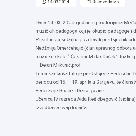
14.03.2024.
Rukovodstvo
Dana 14. 03. 2024. godine u prostorijama Međun
muzičkih pedagoga koji je okupio pedagoge i d
Prisutne su srdačno pozdravili predsjednik ud
Nedžmija Omerćehajić (član upravnog odbora udr
muzičke škole “ Čestmir Mirko Dušek” Tuzla i p
– Dejan Milkunić.prof
Tema sastanka bilo je predstojeće Federalno ta
periodu od 15. – 19. aprila u Sarajevu, te član
Federacije Bosne i Hercegovine.
Učenica IV razreda Aida Rešidbegović (violina)
izvedbama ovaj događaj.