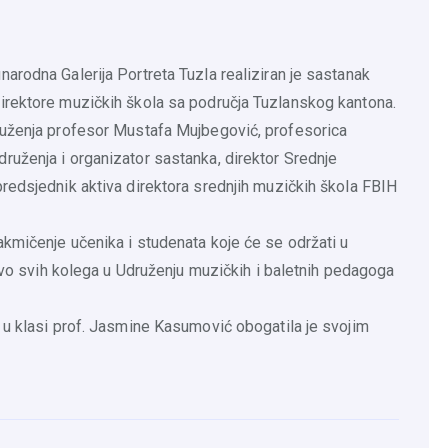
arodna Galerija Portreta Tuzla realiziran je sastanak
irektore muzičkih škola sa područja Tuzlanskog kantona.
ruženja profesor Mustafa Mujbegović, profesorica
uženja i organizator sastanka, direktor Srednje
redsjednik aktiva direktora srednjih muzičkih škola FBIH
kmičenje učenika i studenata koje će se održati u
stvo svih kolega u Udruženju muzičkih i baletnih pedagoga
 u klasi prof. Jasmine Kasumović obogatila je svojim