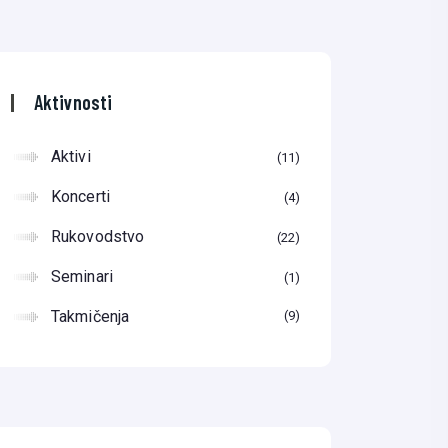
Aktivnosti
Aktivi
11
Koncerti
4
Rukovodstvo
22
Seminari
1
Takmičenja
9