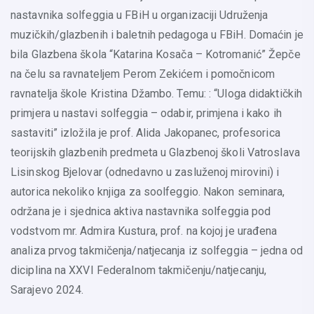
nastavnika solfeggia u FBiH u organizaciji Udruženja
muzičkih/glazbenih i baletnih pedagoga u FBiH. Domaćin je
bila Glazbena škola “Katarina Kosača – Kotromanić” Žepče
na čelu sa ravnateljem Perom Zekićem i pomočnicom
ravnatelja škole Kristina Džambo. Temu: : “Uloga didaktičkih
primjera u nastavi solfeggia – odabir, primjena i kako ih
sastaviti” izložila je prof. Alida Jakopanec, profesorica
teorijskih glazbenih predmeta u Glazbenoj školi Vatroslava
Lisinskog Bjelovar (odnedavno u zasluženoj mirovini) i
autorica nekoliko knjiga za soolfeggio. Nakon seminara,
održana je i sjednica aktiva nastavnika solfeggia pod
vodstvom mr. Admira Kustura, prof. na kojoj je urađena
analiza prvog takmičenja/natjecanja iz solfeggia – jedna od
diciplina na XXVI Federalnom takmičenju/natjecanju,
Sarajevo 2024.