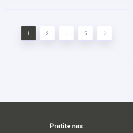
1
2
…
5
Pratite nas