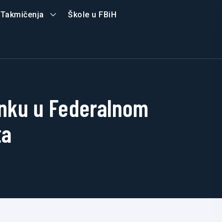
Takmičenja
Škole u FBiH
anku u Federalnom
ta