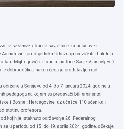
ržan je sastanak stručne savjetnice za ustanove i
e Arnautović i predsjednika Udruženja muzičkih i baletnih
stafe Mujbegovića. U ime ministrice Sanje Vlaisavljević
 je dobrodošlica, nakon čega je predstavljen rad
u održane u Sarajevu od 4. do 7. januara 2024. godine u
nih pedagoga na kojem su predavači bili eminentni
vatske i Bosne i Hercegovine, uz učešće 110 učenika i
od stotinu profesora.
d od kojih je istaknuto održavanje 26. Federalnog
 se u periodu od 15. do 19. aprila 2024. godine, očekuje