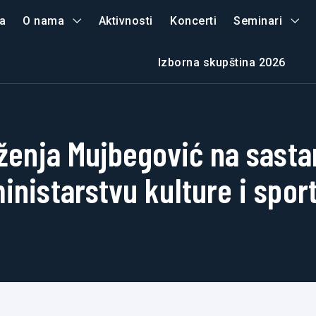
a
O nama
Aktivnosti
Koncerti
Seminari
Izborna skupština 2026
ženja Mujbegović na sast
inistarstvu kulture i spor