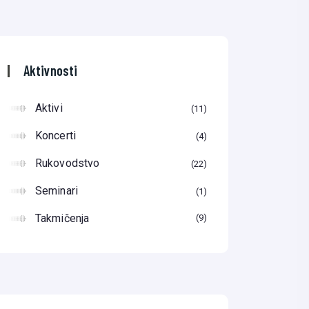
Aktivnosti
Aktivi
11
Koncerti
4
Rukovodstvo
22
Seminari
1
Takmičenja
9