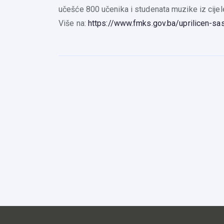
učešće 800 učenika i studenata muzike iz cijel
Više na:
https://www.fmks.gov.ba/uprilicen-sa