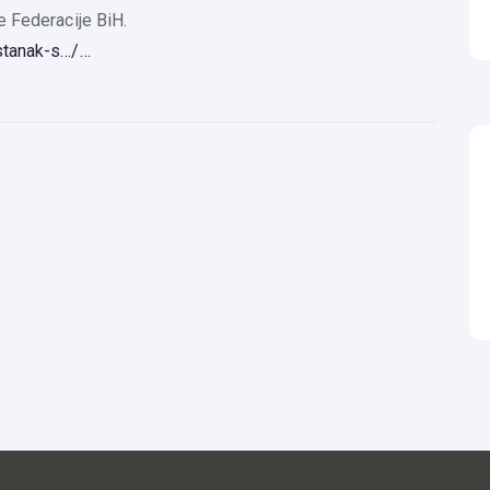
e Federacije BiH.
stanak-s…/…