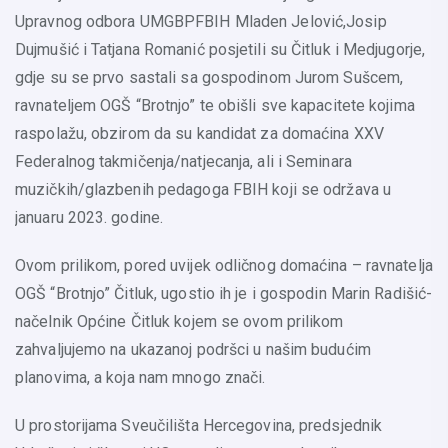
Upravnog odbora UMGBPFBIH Mladen Jelović,Josip
Dujmušić i Tatjana Romanić posjetili su Čitluk i Medjugorje,
gdje su se prvo sastali sa gospodinom Jurom Sušcem,
ravnateljem OGŠ “Brotnjo” te obišli sve kapacitete kojima
raspolažu, obzirom da su kandidat za domaćina XXV
Federalnog takmičenja/natjecanja, ali i Seminara
muzičkih/glazbenih pedagoga FBIH koji se održava u
januaru 2023. godine.
Ovom prilikom, pored uvijek odličnog domaćina – ravnatelja
OGŠ “Brotnjo” Čitluk, ugostio ih je i gospodin Marin Radišić-
načelnik Općine Čitluk kojem se ovom prilikom
zahvaljujemo na ukazanoj podršci u našim budućim
planovima, a koja nam mnogo znači.
U prostorijama Sveučilišta Hercegovina, predsjednik